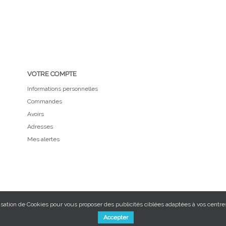
VOTRE COMPTE
Informations personnelles
Commandes
Avoirs
Adresses
Mes alertes
isation de Cookies pour vous proposer des publicités ciblées adaptées à vos centres 
Accepter