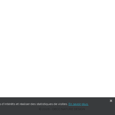
d'intérêts et réaliser des statistiques de visites.
En savoir plus.
© 2026 - DECO NATURE DESIGN