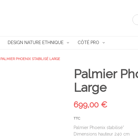
DESIGN NATURE ETHNIQUE
CÔTÉ PRO
PALMIER PHOENIX STABILISÉ LARGE
Palmier Pho
Large
699,00 €
TTC
Palmier Phoenix stabilisé*
Dimensions hauteur 240 cm