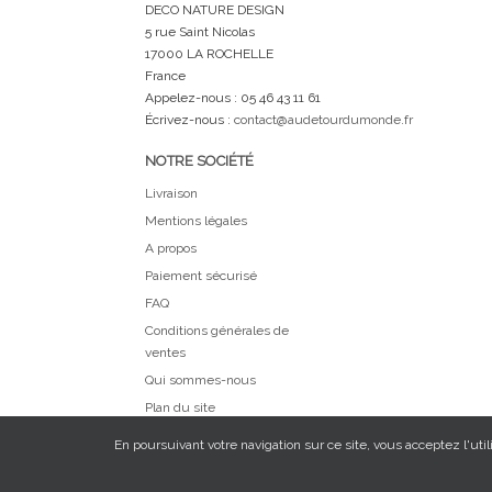
DECO NATURE DESIGN
5 rue Saint Nicolas
17000 LA ROCHELLE
France
Appelez-nous :
05 46 43 11 61
Écrivez-nous :
contact@audetourdumonde.fr
NOTRE SOCIÉTÉ
Livraison
Mentions légales
A propos
Paiement sécurisé
FAQ
Conditions générales de
ventes
Qui sommes-nous
Plan du site
En poursuivant votre navigation sur ce site, vous acceptez l'util