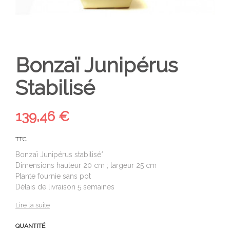
Bonzaï Junipérus
Stabilisé
139,46 €
TTC
Bonzaï Junipérus stabilisé*
Dimensions hauteur 20 cm ; largeur 25 cm
Plante fournie sans pot
Délais de livraison 5 semaines
Lire la suite
QUANTITÉ