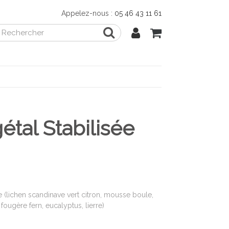
Appelez-nous :
05 46 43 11 61
étal Stabilisée
ée (lichen scandinave vert citron, mousse boule,
 fougère fern, eucalyptus, lierre)