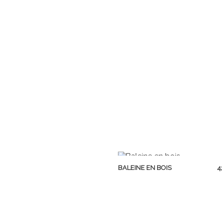
APERÇU RAPIDE
P
BALEINE EN BOIS
4