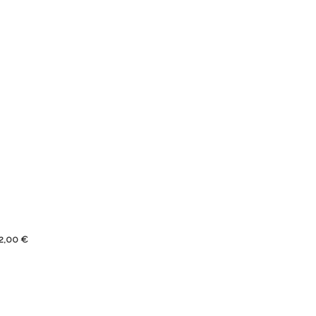
rix
2,00 €