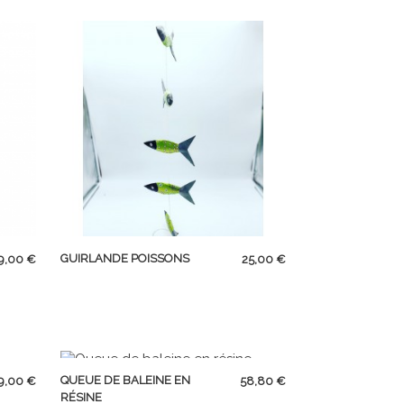
APERÇU RAPIDE
rix
Prix
GUIRLANDE POISSONS
9,00 €
25,00 €
APERÇU RAPIDE
rix
Prix
QUEUE DE BALEINE EN
9,00 €
58,80 €
RÉSINE